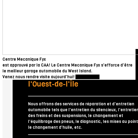
Centre Mecanique Fyx
est approuvé par la CAA!
Le Centre Mecanique Fyx s'efforce d'être
le meilleur garage automobile du West Island.
Notre atelier est basé dans
Venez nous rendre visite aujourd'hui!
514-305-0559
l'Ouest-de-l'Île
Nous offrons des services de réparation et d'entretien
automobile tels que l'entretien du silencieux, l'entretie
des freins et des suspensions, le changement et
l'équilibrage des pneus, le diagnostic, les mises au point
le changement d'huile, etc.